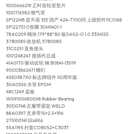
1000646219 正时齿轮室垫片
1001716582 燃气管
SP122418 提升器 3控 国产 424-7700同 上级部件11C0168
SP122751 O形圈 30M1401-1
78A0209 阀块 179*88*80 板5A02-O 1.0 3354125
37B0085 收放机 37B0085
31C0251 直角接头
1001248247 接插件总成
41A0170 驱动齿轮 钢 B0841-13019
90003862471 螺钉
45E0387X0 标志牌组件 50周年版
30A0556 水管 EPDM
48C1249 盖板
WG9100680068 Rubber Bearing
30D0748 左履带梁架 WELD
88A0397 支承带15×2.5×196
275100141 Шайба
55A1195 衬套COB052+C303T