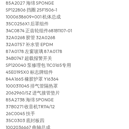
85A2027 海绵 SPONGE
SP122806 挡圈 25F1506-1
1000638609+001 机体总成
35C0256X1 后罩组件
34C0874 正齿轮组件681B1107-01
32A0268 胶管 32A0268
32A0757 补水管 EPDM
87A0178 左窗玻璃 87A0178
34B0747 超载报警开关
SP120040 泵修理包 11C0165专用
45E0195X0 标志牌组件
84A1665 橡胶护罩 YI6364
1000311045 排气管隔热罩
2062960/SZ 进气接管垫片
85A2738 海绵 SPONGE
37B0271 收音机TR114/12
26C0045 扶手
35C0303 底封板四
1002036667 曲轴总成