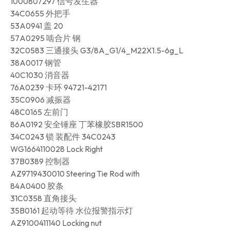
1000807297 信号发生器
34C0655 外把手
53A0941 盖 20
57A0295 啮合片 钢
32C0583 三通接头 G3/8A_G1/4_M22X1.5-6g_L
38A0017 钢管
40C1030 消音器
76A0239 卡环 94721-42171
35C0906 减振器
48C0165 左前门
86A0192 安全锤座 丁苯橡胶SBR1500
34C0243 锁 装配件 34C0243
WG1664110028 Lock Right
37B0389 控制器
AZ9719430010 Steering Tie Rod with
84A0400 胶条
31C0358 直角接头
35B0161 起动等待 水位报警指示灯
AZ9100411140 Locking nut