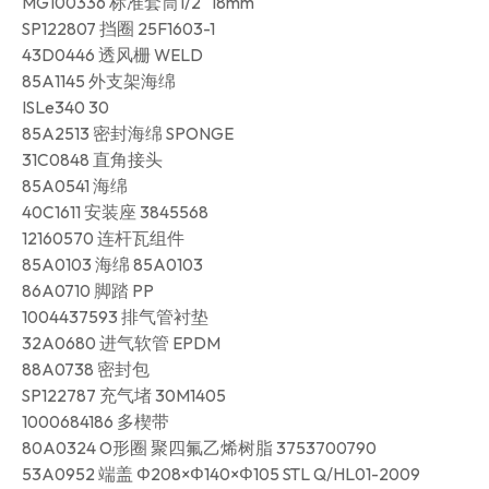
MG100336 标准套筒1/2″ 18mm
SP122807 挡圈 25F1603-1
43D0446 透风栅 WELD
85A1145 外支架海绵
ISLe340 30
85A2513 密封海绵 SPONGE
31C0848 直角接头
85A0541 海绵
40C1611 安装座 3845568
12160570 连杆瓦组件
85A0103 海绵 85A0103
86A0710 脚踏 PP
1004437593 排气管衬垫
32A0680 进气软管 EPDM
88A0738 密封包
SP122787 充气堵 30M1405
1000684186 多楔带
80A0324 O形圈 聚四氟乙烯树脂 3753700790
53A0952 端盖 Φ208×Φ140×Φ105 STL Q/HL01-2009