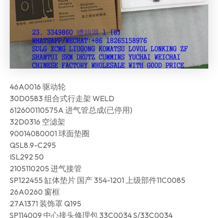
46A0016 驱动轮
30D0583 组合式行走架 WELD
612600110575A 进气管总成(已停用)
32D0316 空滤架
90014080001 球面垫圈
QSL8.9-C295
ISL292 50
2105110205 进气接管
SP122455 缸体垫片 国产 354-1201 上级部件11C0085
26A0260 窗框
27A1371 装饰罩 Q195
SP114009 中心接头修理包 33C0034 S/33C0034