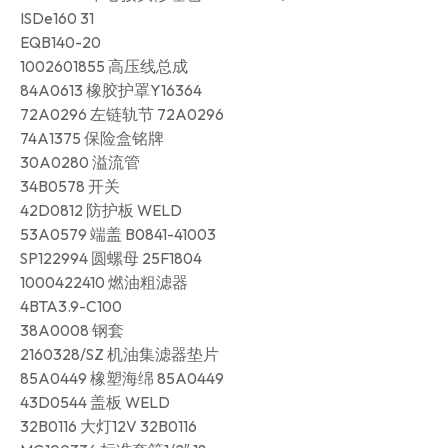
ISDe160 31
EQB140-20
1002601855 高压线总成
84A0613 橡胶护罩Y16364
72A0296 左链轨节 72A0296
74A1375 保险盒铭牌
30A0280 溢流管
34B0578 开关
42D0812 防护板 WELD
53A0579 端盖 B0841-41003
SP122994 圆螺母 25F1804
1000422410 燃油粗滤器
4BTA3.9-C100
38A0008 钢套
2160328/SZ 机油集滤器垫片
85A0449 橡塑海绵 85A0449
43D0544 盖板 WELD
32B0116 大灯12V 32B0116