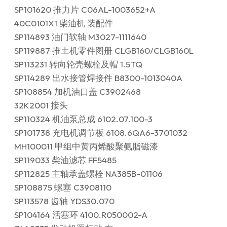
SP101620 推力片 C06AL-1003652+A
40C0101X1 柴油机 装配件
SP114893 油门软轴 M3027-1111640
SP119887 推土机零件图册 CLGB160/CLGB160L
SP113231 转向轮壳螺栓及帽 1.5TQ
SP114289 出水接管焊接件 B8300-1013040A
SP108854 加机油口盖 C3902468
32K2001 接头
SP110324 机油泵总成 6102.07.100-3
SP101738 充电机调节板 6108.6QA6-3701032
MH100011 甲组中黄丙烯酸聚氨脂磁漆
SP119033 柴油滤芯 FF5485
SP112825 主轴承盖螺栓 NA385B-01106
SP108875 螺塞 C3908110
SP113578 齿轴 YDS30.070
SP104164 活塞环 4100.R050002-A