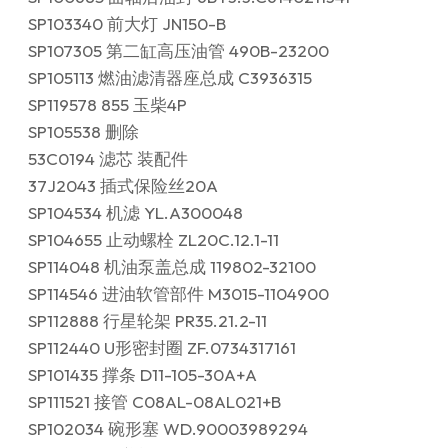
SP103340 前大灯 JN150-B
SP107305 第二缸高压油管 490B-23200
SP105113 燃油滤清器座总成 C3936315
SP119578 855 玉柴4P
SP105538 删除
53C0194 滤芯 装配件
37J2043 插式保险丝20A
SP104534 机滤 YL.A300048
SP104655 止动螺栓 ZL20C.12.1-11
SP114048 机油泵盖总成 119802-32100
SP114546 进油软管部件 M3015-1104900
SP112888 行星轮架 PR35.21.2-11
SP112440 U形密封圈 ZF.0734317161
SP101435 撑条 D11-105-30A+A
SP111521 接管 C08AL-08AL021+B
SP102034 碗形塞 WD.90003989294